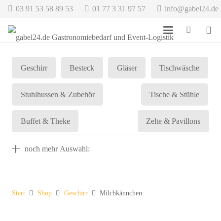
03 91 53 58 89 53
01 77 3 31 97 57
info@gabel24.de
Geschirr
Besteck
Gläser
Tischwäsche
Stuhlhussen & Zubehör
Tische & Stühle
Buffet & Theke
Zelte & Pavillons
noch mehr Auswahl:
Start
Shop
Geschirr
Milchkännchen