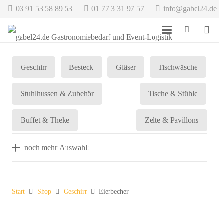
03 91 53 58 89 53
01 77 3 31 97 57
info@gabel24.de
Geschirr
Besteck
Gläser
Tischwäsche
Stuhlhussen & Zubehör
Tische & Stühle
Buffet & Theke
Zelte & Pavillons
noch mehr Auswahl:
Start
Shop
Geschirr
Eierbecher