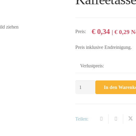
ild ziehen
€
0,34
Preis:
|
€
0,29
Ne
Preis inklusive Endreinigung.
Verlustpreis:
Kaffeetasse,
In den Warenk
untere
Menge
Teilen: