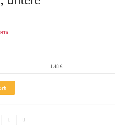
tto
1,48 €
orb