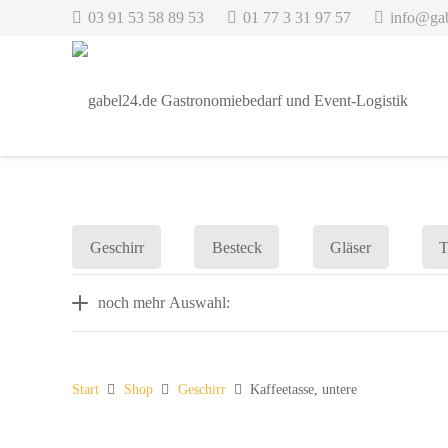
03 91 53 58 89 53
01 77 3 31 97 57
info@ga
Geschirr
Besteck
Gläser
T
noch mehr Auswahl:
Start
Shop
Geschirr
Kaffeetasse, untere