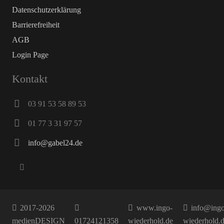
Datenschutz­erklärung
Barrierefreiheit
AGB
Login Page
Kontakt
03 91 53 58 89 53
01 77 3 31 97 57
info@gabel24.de
2017-2026
www.ingo-
info@ingo
medienDESIGN
01724121358
wiederhold.de
wiederhold.