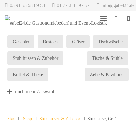
03 91 53 58 89 53
01 77 3 31 97 57
info@gabel24.de
Geschirr
Besteck
Gläser
Tischwäsche
Stuhlhussen & Zubehör
Tische & Stühle
Buffet & Theke
Zelte & Pavillons
noch mehr Auswahl:
Start
Shop
Stuhlhussen & Zubehör
Stuhlhusse, Gr. 1