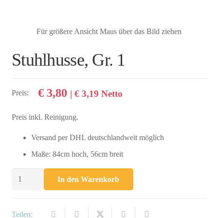
Für größere Ansicht Maus über das Bild ziehen
Stuhlhusse, Gr. 1
€
3,80
Preis:
|
€
3,19
Netto
Preis inkl. Reinigung.
Versand per DHL deutschlandweit möglich
Maße: 84cm hoch, 56cm breit
Stuhlhusse,
In den Warenkorb
Gr.
1
Menge
Teilen: