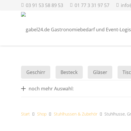
03 91 53 58 89 53
01 77 3 31 97 57
info
Geschirr
Besteck
Gläser
Tis
noch mehr Auswahl:
Start
Shop
Stuhlhussen & Zubehör
Stuhlhusse, Gr