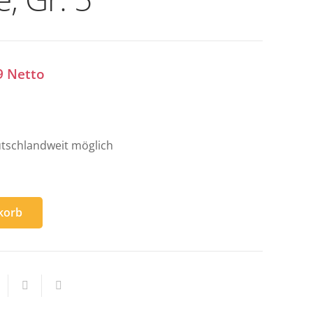
9
Netto
tschlandweit möglich
korb