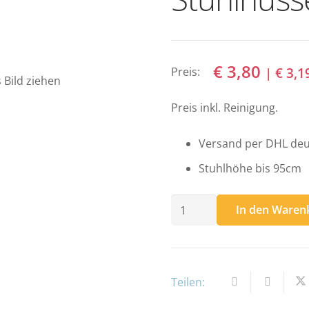
€
3,80
|
€
3,1
Preis:
 Bild ziehen
Preis inkl. Reinigung.
Versand per DHL deu
Stuhlhöhe bis 95cm
Stuhlhusse,
In den Waren
Gr.
5
Menge
Teilen: