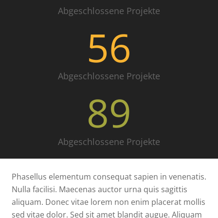
Abgeschlossene Projekte
56
Abgeschlossene Projekte
89
Abgeschlossene Projekte
Phasellus elementum consequat sapien in venenatis.
Nulla facilisi. Maecenas auctor urna quis sagittis
aliquam. Donec vitae lorem non enim placerat mollis
sed vitae dolor. Sed sit amet blandit augue. Aliquam