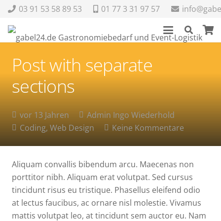
03 91 53 58 89 53
01 77 3 31 97 57
info@gabe
Post with separate
sections
vor 13 Jahren
Admin Ingo Wiederhold
Coding
,
Web Design
Keine Kommentare
Aliquam convallis bibendum arcu. Maecenas non
porttitor nibh. Aliquam erat volutpat. Sed cursus
tincidunt risus eu tristique. Phasellus eleifend odio
at lectus faucibus, ac ornare nisl molestie. Vivamus
mattis volutpat leo, at tincidunt sem auctor eu. Nam