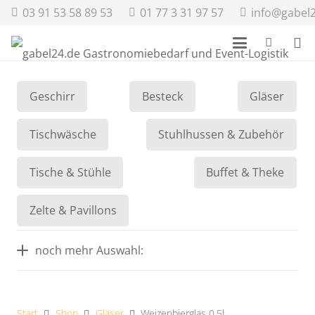
03 91 53 58 89 53
01 77 3 31 97 57
info@gabel
Geschirr
Besteck
Gläser
Tischwäsche
Stuhlhussen & Zubehör
Tische & Stühle
Buffet & Theke
Zelte & Pavillons
noch mehr Auswahl:
Start
Shop
Gläser
Weizenbierglas 0,5l