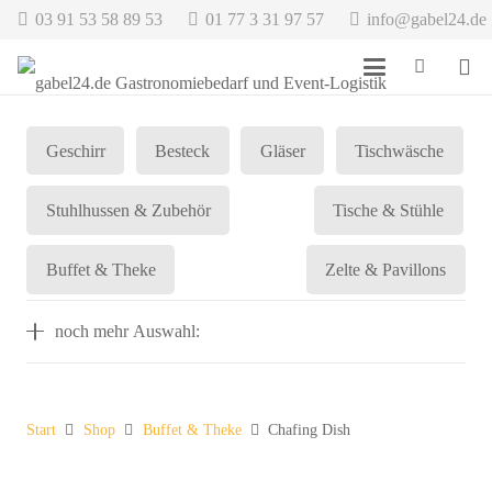
03 91 53 58 89 53
01 77 3 31 97 57
info@gabel24.de
Geschirr
Besteck
Gläser
Tischwäsche
Stuhlhussen & Zubehör
Tische & Stühle
Buffet & Theke
Zelte & Pavillons
noch mehr Auswahl:
Start
Shop
Buffet & Theke
Chafing Dish