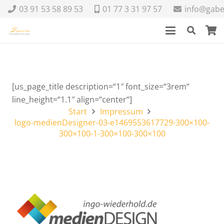
03 91 53 58 89 53
01 77 3 31 97 57
info@gabe
[us_page_title description=“1″ font_size=“3rem“
line_height=“1.1″ align=“center“]
Start
Impressum
logo-medienDesigner-03-e1469553617729-300×100-
300×100-1-300×100-300×100