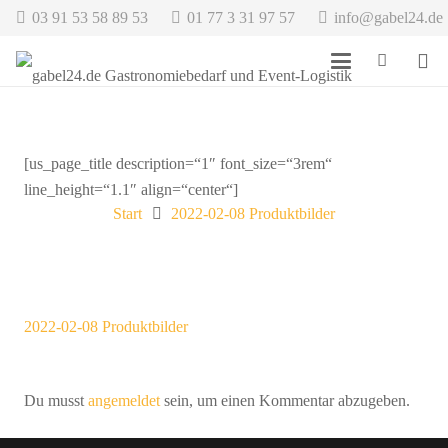
03 91 53 58 89 53
01 77 3 31 97 57
info@gabel24.de
[us_page_title description=“1″ font_size=“3rem“
line_height=“1.1″ align=“center“]
Start
2022-02-08 Produktbilder
2022-02-08 Produktbilder
Du musst
angemeldet
sein, um einen Kommentar abzugeben.