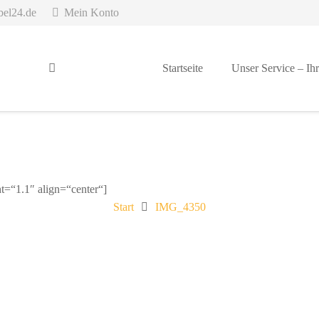
bel24.de
Mein Konto
Startseite
Unser Service – Ihr
ht=“1.1″ align=“center“]
Start
IMG_4350