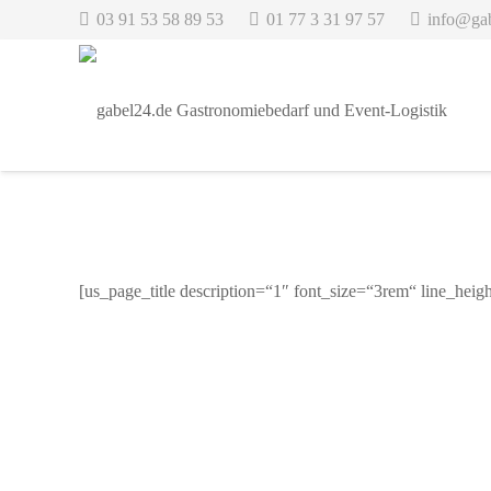
03 91 53 58 89 53
01 77 3 31 97 57
info@ga
[us_page_title description=“1″ font_size=“3rem“ line_heig